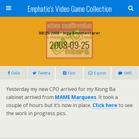
Emphatic's Video Game Collection
09/25/2008 • Inga Kommentarer
2008-09-25
Dela
Twittra
Fäst
E-post
SMS
Yesterday my new CPO arrived for my Xiong Ba
cabinet arrived from
MAME Marquees
. It took a
couple of hours but it’s now in place.
Click here
to see
the work in progress pics.