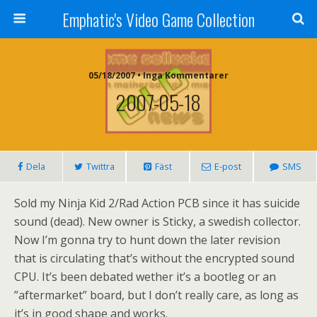
Emphatic's Video Game Collection
05/18/2007 • Inga Kommentarer
2007-05-18
Dela
Twittra
Fäst
E-post
SMS
Sold my Ninja Kid 2/Rad Action PCB since it has suicide
sound (dead). New owner is Sticky, a swedish collector.
Now I’m gonna try to hunt down the later revision
that is circulating that’s without the encrypted sound
CPU. It’s been debated wether it’s a bootleg or an
”aftermarket” board, but I don’t really care, as long as
it’s in good shape and works.